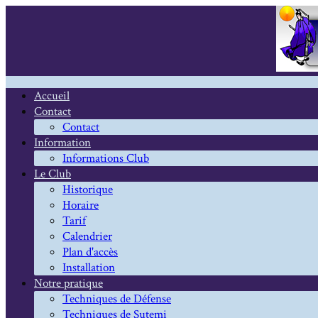
Accueil
Contact
Contact
Information
Informations Club
Le Club
Historique
Horaire
Tarif
Calendrier
Plan d'accès
Installation
Notre pratique
Techniques de Défense
Techniques de Sutemi