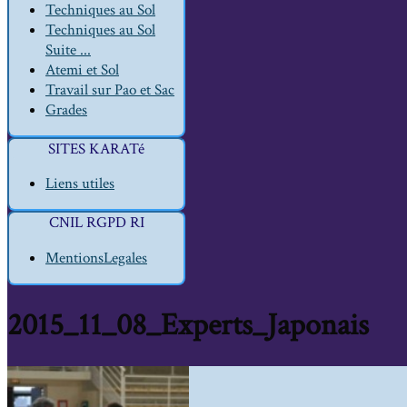
Techniques au Sol
Techniques au Sol
Suite ...
Atemi et Sol
Travail sur Pao et Sac
Grades
SITES KARATé
Liens utiles
CNIL RGPD RI
MentionsLegales
2015_11_08_Experts_Japonais