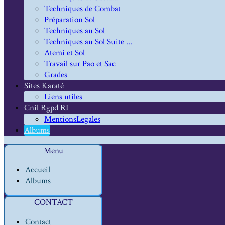
Techniques de Combat
Préparation Sol
Techniques au Sol
Techniques au Sol Suite ...
Atemi et Sol
Travail sur Pao et Sac
Grades
Sites Karaté
Liens utiles
Cnil Rgpd RI
MentionsLegales
Albums
Menu
Accueil
Albums
CONTACT
Contact